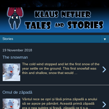
▼
19 November 2018
The snowman
›
The cold wind stopped and let the first snow of the
year settle on the ground. This first snowfall was
thin and shallow, snow that would ...
Omul de zăpadă
›
Vântul rece se opri și lăsă prima zăpadă a anului
să se așeze pe pământ. Această primă zăpadă
era o nea subțire și firavă, zăpadă ce ți s-a...