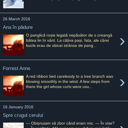
26 March 2016
Ana în pădure
›
O panglică roșie legată nepăsător de o creangă
bătea lin în vânt. La câțiva pași, fata, ale cărei
bucle erau de obicei strânse de pang...
Forrest Anne
›
A red ribbon tied carelessly to a tree branch was
blowing smoothly in the wind. A few steps from
there the girl whose curls were usu...
16 January 2016
Spre crugul cerului
— Obișnuiam să zbor când eram mic. — În vise?